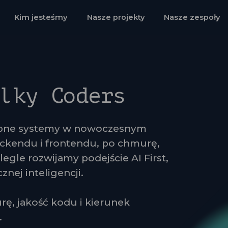
Kim jesteśmy
Nasze projekty
Nasze zespoły
ilky Coders
ępne systemy w nowoczesnym
ckendu i frontendu, po chmurę,
egle rozwijamy podejście AI First,
nej inteligencji.
rę, jakość kodu i kierunek
.