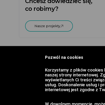
Chcesz dowiedzieć się,
co robimy?
Nasze projekty
Pozwól na cookies
Korzystamy z plików cookies 
naszej strony internetowej. Z
wyświetlanych Ci treści zwią
usług. Doskonalenie usług i 
internetowej jest zgodne z 
Polityka Pr
Zaufani Par
FAQ
W dowolnym momencie, możesz