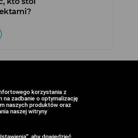
, kto stoi
jektami?
mfortowego korzystania z
am na zadbanie o optymalizację
iem naszych produktów oraz
nia naszej witryny
© SILKY CODERS, 2026
kies
stawienia”, aby dowiedzieć