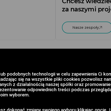
Chcesz wiedzieć
za naszymi pro
Nasze zespoły
lub podobnych technologii w celu zapewnienia Ci ko
gadzając się na wszystkie pliki cookies pozwolisz n
zanych z działalnością naszej spółki oraz promowan
prezentowanie odpowiednich treści podczas przegląda
Twoim wyborem.
Polityka cookies
ywatności
Ustawienia cookies
tnerzy
Wykorzystywanie coo
 dokonać zmiany swojego wyboru klikając opcję „U