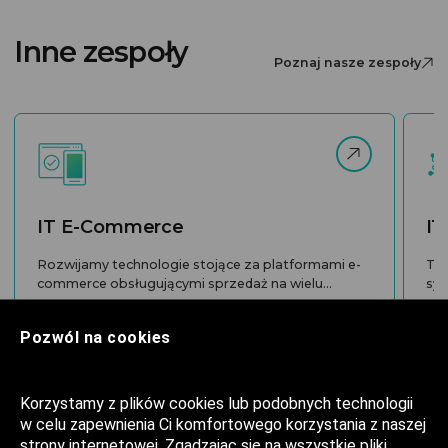
Inne zespoły
Poznaj nasze zespoły
IT E-Commerce
IT
Rozwijamy technologie stojące za platformami e-
Two
commerce obsługującymi sprzedaż na wielu...
sys
wyk
Pozwól na cookies
Korzystamy z plików cookies lub podobnych technologii
w celu zapewnienia Ci komfortowego korzystania z naszej
strony internetowej. Zgadzając się na wszystkie pliki